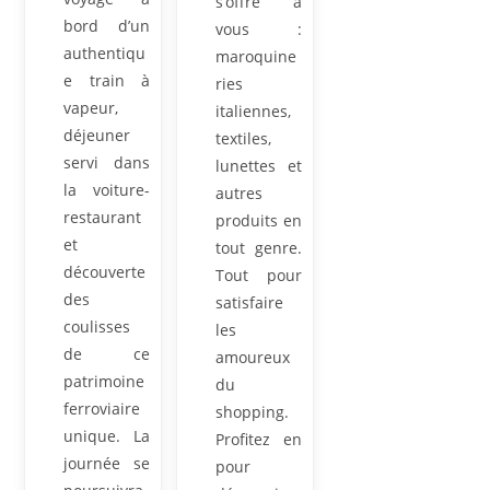
s’offre à
bord d’un
vous :
authentiqu
maroquine
e train à
ries
vapeur,
italiennes,
déjeuner
textiles,
servi dans
lunettes et
la voiture-
autres
restaurant
produits en
et
tout genre.
découverte
Tout pour
des
satisfaire
coulisses
les
de ce
amoureux
patrimoine
du
ferroviaire
shopping.
unique. La
Profitez en
journée se
pour