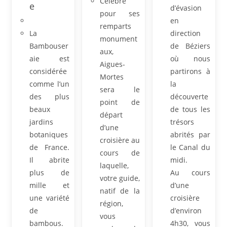
Célèbre
e
d’évasion
pour ses
en
remparts
La
direction
monument
Bambouser
de Béziers
aux,
aie est
où nous
Aigues-
considérée
partirons à
Mortes
comme l’un
la
sera le
des plus
découverte
point de
beaux
de tous les
départ
jardins
trésors
d’une
botaniques
abrités par
croisière au
de France.
le Canal du
cours de
Il abrite
midi.
laquelle,
plus de
Au cours
votre guide,
mille et
d’une
natif de la
une variété
croisière
région,
de
d’environ
vous
bambous.
4h30, vous