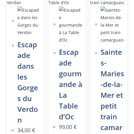
Escap
Escap
Sainte
ade
ade
s-
dans
gourm
Maries
les
ande à
-de-la-
Gorge
La
Mer et
s du
Table
petit
Verdo
d’Oc
train
n
camar
99,00
€
34,00
€