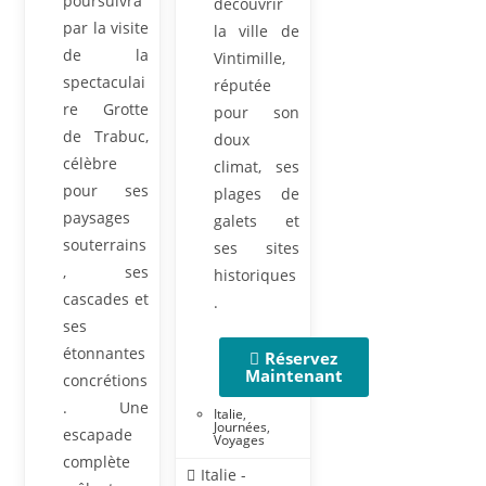
poursuivra
découvrir
par la visite
la ville de
de la
Vintimille,
spectaculai
réputée
re Grotte
pour son
de Trabuc,
doux
célèbre
climat, ses
pour ses
plages de
paysages
galets et
souterrains
ses sites
, ses
historiques
cascades et
.
ses
étonnantes
Réservez
Maintenant
concrétions
. Une
Italie
,
Journées
,
escapade
Voyages
complète
Italie -