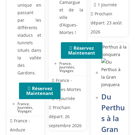
Camargue
1 Journée
unique en
et de la
passant
Prochain
ville
par les
départ: 23 août
d’Aigues-
différents
2026
Mortes !
viaducs et
tunnels
Réservez
situés dans
Maintenant
la vallée
France
,
des
Journées
,
Voyages
Gardons.
France -
Réservez
Aigues-Mortes
Maintenant
Du
1 journée
France
,
Perthu
Prochain
Journées
,
Voyages
s à la
départ: 26
France -
septembre 2026
Gran
Anduze