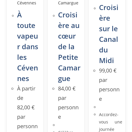
Croisi
À
Croisi
ère
toute
ère au
sur le
vapeu
cœur
Canal
r dans
de la
du
les
Petite
Midi
Céven
Camar
99,00
€
nes
gue
par
À partir
84,00
€
personn
de
par
e
82,00
€
personn
Accordez-
par
e
vous une
personn
journée