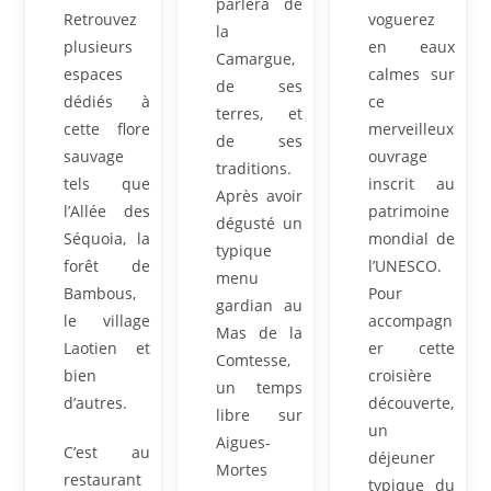
parlera de
Retrouvez
voguerez
la
plusieurs
en eaux
Camargue,
espaces
calmes sur
de ses
dédiés à
ce
terres, et
cette flore
merveilleux
de ses
sauvage
ouvrage
traditions.
tels que
inscrit au
Après avoir
l’Allée des
patrimoine
dégusté un
Séquoia, la
mondial de
typique
forêt de
l’UNESCO.
menu
Bambous,
Pour
gardian au
le village
accompagn
Mas de la
Laotien et
er cette
Comtesse,
bien
croisière
un temps
d’autres.
découverte,
libre sur
un
Aigues-
C’est au
déjeuner
Mortes
restaurant
typique du