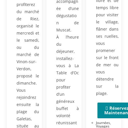
libre et de
accompagn
profiterez
temps libre
ée d’une
du marché
pour visiter
dégustatio
de Riez,
le village,
n de
organisé le
flâner dans
Muscat.
mercredi et
ses ruelles,
À l’heure
le samedi,
vous
du
ou du
promener
déjeuner,
marché de
sur le front
installez-
Vinon-sur-
de mer ou
vous à La
Verdon,
vous
Table d’Oc
proposé le
détendre
pour
dimanche.
sur la
profiter
Vous
plage.
d’un
rejoindrez
généreux
ensuite la
Réserve
buffet à
plage du
Maintenan
volonté
Galetas,
réunissant
Journées
,
située au
Voyages