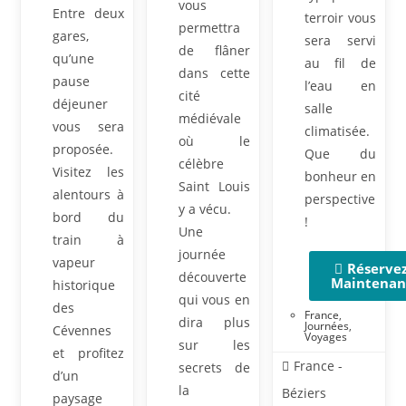
vous
Entre deux
terroir vous
permettra
gares,
sera servi
de flâner
qu’une
au fil de
dans cette
pause
l’eau en
cité
déjeuner
salle
médiévale
vous sera
climatisée.
où le
proposée.
Que du
célèbre
Visitez les
bonheur en
Saint Louis
alentours à
perspective
y a vécu.
bord du
!
Une
train à
journée
vapeur
Réserve
découverte
Maintenan
historique
qui vous en
des
France
,
dira plus
Journées
,
Cévennes
Voyages
sur les
et profitez
France -
secrets de
d’un
la
Béziers
paysage