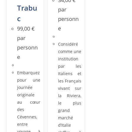
34,00
€
Trabu
par
c
personn
e
99,00
€
par
Considéré
personn
comme une
e
institution
par les
Embarquez
Italiens et
pour une
les Français
journée
vivant sur
originale
la Riviera,
au cœur
le plus
des
grand
Cévennes,
marché
entre
d’Italie
voyage à