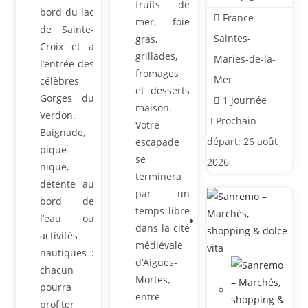
fruits de
bord du lac
France -
mer, foie
de Sainte-
Saintes-
gras,
Croix et à
grillades,
Maries-de-la-
l’entrée des
fromages
Mer
célèbres
et desserts
Gorges du
1 journée
maison.
Verdon.
Prochain
Votre
Baignade,
départ: 26 août
escapade
pique-
se
2026
nique,
terminera
détente au
par un
bord de
temps libre
l’eau ou
dans la cité
activités
médiévale
nautiques :
d’Aigues-
chacun
Mortes,
pourra
entre
profiter