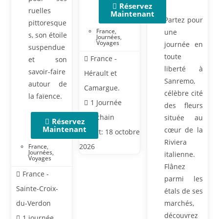
Réservez
ruelles
Maintenant
Partez pour
pittoresque
France
,
une
s, son étoile
Journées
,
Voyages
journée en
suspendue
toute
France -
et son
liberté à
savoir-faire
Hérault et
Sanremo,
autour de
Camargue.
célèbre cité
la faïence.
1 Journée
des fleurs
Prochain
située au
Réservez
Maintenant
cœur de la
départ: 18 octobre
Riviera
2026
France
,
Journées
,
italienne.
Voyages
Flânez
France -
parmi les
Sainte-Croix-
étals de ses
du-Verdon
marchés,
découvrez
1 journée