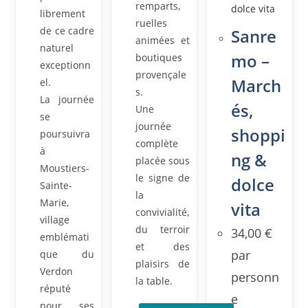
remparts,
librement
ruelles
de ce cadre
Sanre
animées et
naturel
mo –
boutiques
exceptionn
provençale
March
el.
s.
La journée
és,
Une
se
journée
shoppi
poursuivra
complète
à
ng &
placée sous
Moustiers-
le signe de
dolce
Sainte-
la
Marie,
vita
convivialité,
village
du terroir
34,00
€
emblémati
et des
par
que du
plaisirs de
Verdon
personn
la table.
réputé
e
pour ses