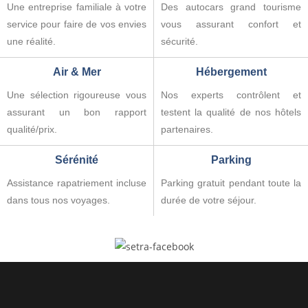
Une entreprise familiale à votre
Des autocars grand tourisme
service pour faire de vos envies
vous assurant confort et
une réalité.
sécurité.
Air & Mer
Hébergement
Une sélection rigoureuse vous
Nos experts contrôlent et
assurant un bon rapport
testent la qualité de nos hôtels
qualité/prix.
partenaires.
Sérénité
Parking
Assistance rapatriement incluse
Parking gratuit pendant toute la
dans tous nos voyages.
durée de votre séjour.