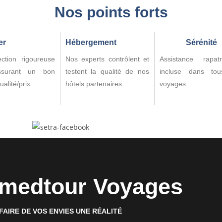
Nos points forts
er
Hébergement
Sérénité
ction rigoureuse
Nos experts contrôlent et
Assistance rapatr
ssurant un bon
testent la qualité de nos
incluse dans to
ualité/prix.
hôtels partenaires.
voyages.
medtour Voyages
FAIRE DE VOS ENVIES UNE RÉALITÉ