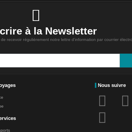
rire à la Newsletter
de recevoir régulièrement notre lettre d’information par courrier électr
oyages
Nous suivre
ce
pe
ervices
ports