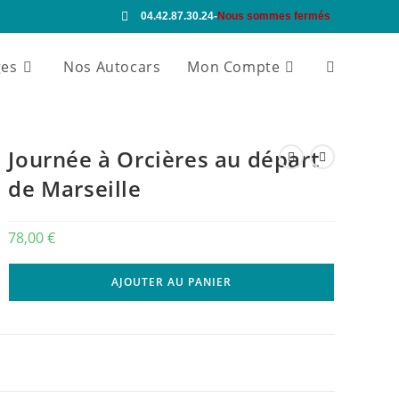
04.42.87.30.24
-
Nous sommes fermés
ges
Nos Autocars
Mon Compte
Journée à Orcières au départ
de Marseille
78,00
€
AJOUTER AU PANIER