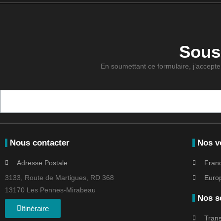
Sousc
En soumettant ce formulaire, j’accepte 
Nous contacter
Nos v
Adresse Postale
Fran
3133, Route de Martigues, RD 368
Euro
13170 Les Pennes-Mirabeau
Nos s
Itinéraire
Trans