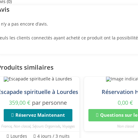
vis (0)
Avis
l n’y a pas encore d’avis.
euls les clients connectés ayant acheté ce produit ont la possibilité
Produits similaires
Escapade spirituelle à Lourdes
Réservation 
359,00
€
par personne
0,00
€
Réservez Maintenant
Questions sur l
France
,
Non classé
,
Séjours Organisés
,
Voyages
Non classé
Lourdes
4 jours / 3 nuits