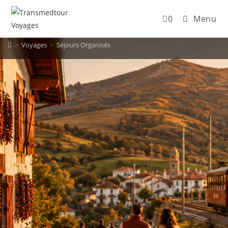
0
Menu
>
Voyages
>
Séjours Organisés